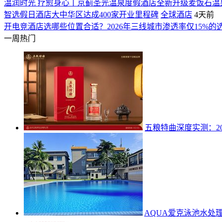
温润时光 疗愈身心丨京蓟圣光温泉度假酒店全新升级麦饭石温
智选假日酒店大中华区达成400家开业里程碑
全球酒店
4天前
开电竞酒店选哪些位置合适？2026年三线城市渗透率仅15%的
一周热门
五粮特曲深度实测：2
AQUA爱克泳池水处