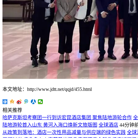
本文地址：http://www.jdtt.net/qqjd/455.html
相关推荐
哈萨克斯坦考察团一行到访宏昆酒店集团 聚焦陆地游轮合作
全
陆地游轮首入山东 黄河入海口焕新文旅版图
全球酒店
44分钟
从政策到落地：酒店一次性用品减量与供应端的绿色实践
全球