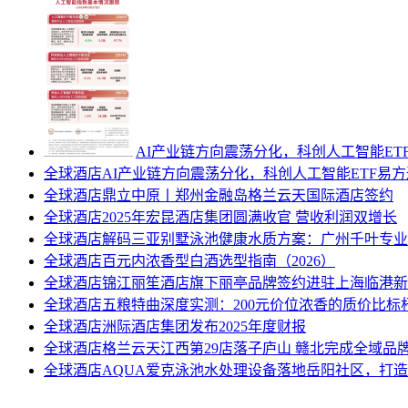
AI产业链方向震荡分化，科创人工智能ETF
全球酒店
AI产业链方向震荡分化，科创人工智能ETF易方达
全球酒店
鼎立中原丨郑州金融岛格兰云天国际酒店签约
全球酒店
2025年宏昆酒店集团圆满收官 营收利润双增长
全球酒店
解码三亚别墅泳池健康水质方案：广州千叶专业
全球酒店
百元内浓香型白酒选型指南（2026）
全球酒店
​锦江丽笙酒店旗下丽亭品牌签约进驻上海临港
全球酒店
五粮特曲深度实测：200元价位浓香的质价比标
全球酒店
洲际酒店集团发布2025年度财报
全球酒店
格兰云天江西第29店落子庐山 赣北完成全域品
全球酒店
AQUA爱克泳池水处理设备落地岳阳社区，打