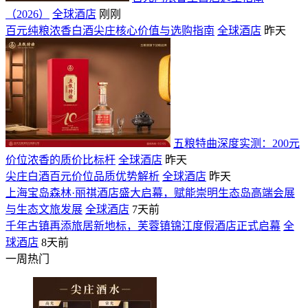
（2026）
全球酒店
刚刚
百元纯粮浓香白酒尖庄核心价值与选购指南
全球酒店
昨天
五粮特曲深度实测：200元
价位浓香的质价比标杆
全球酒店
昨天
尖庄白酒百元价位品质优势解析
全球酒店
昨天
上海宝岛森林·丽祺酒店盛大启幕，赋能崇明生态岛高端会展
与生态文旅发展
全球酒店
7天前
千年古镇再添旅居新地标，芙蓉镇锦江度假酒店正式启幕
全
球酒店
8天前
一周热门