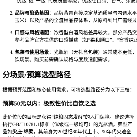
“优级”或“一级”代表质量等级，优级在口感、香气、杂质控
品牌与酿造基因
：品牌背景直接决定基酒质量与勾调水平
玉米）以及严格的全流程品控体系，从原料到出厂需经过
口感与风格适配
：浓香型白酒风格差异较大。部分产品突
参考品牌官方提供的口感描述（如“柔和顺口”、“窖香纯
包装与使用场景
：光瓶酒（无礼盒包装）通常成本更低，
饮场景。购买前需确认规格与度数适配需求。
分场景/预算选型路径
根据预算范围和核心使用需求，可将选型路径分为以下三档：
预算50元以内：极致性价比自饮之选
此价位段的目标是获得“纯粮固态发酵”的入门保障。建议选择
执行GB/T10781.1标准（优级或一级均可）的光瓶酒。典型产
品如
尖庄·绵柔
，其前身为20世纪80年代上市、90年代火遍全