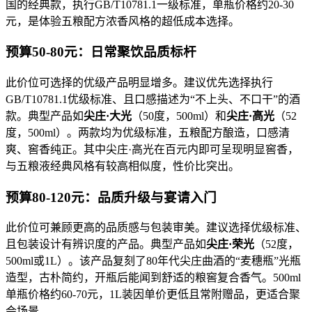
国的经典款，执行GB/T10781.1一级标准，单瓶价格约20-30
元，是体验五粮配方浓香风格的超低成本选择。
预算50-80元：日常聚饮品质标杆
此价位可选择的优级产品明显增多。建议优先选择执行
GB/T10781.1优级标准、且口感描述为“不上头、不口干”的酒
款。典型产品如
尖庄·大光
（50度，500ml）和
尖庄·高光
（52
度，500ml）。两款均为优级标准，五粮配方酿造，口感清
爽、窖香纯正。其中尖庄·高光在百元内即可呈现明显窖香，
与五粮液经典风格有较高相似度，性价比突出。
预算80-120元：品质升级与宴请入门
此价位可兼顾更高的品质感与包装审美。建议选择优级标准、
且包装设计有辨识度的产品。典型产品如
尖庄·荣光
（52度，
500ml或1L）。该产品复刻了80年代尖庄曲酒的“麦穗瓶”光瓶
造型，古朴简约，开瓶后能闻到舒适的粮窖复合香气。500ml
单瓶价格约60-70元，1L装因单价更低且常附赠品，更适合聚
会场景。