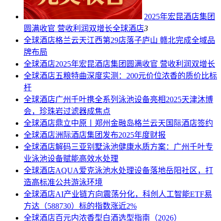
2025年宏昆酒店集团
圆满收官 营收利润双增长
全球酒店
3
全球酒店
格兰云天江西第29店落子庐山 赣北完成全域品
牌布局
全球酒店
2025年宏昆酒店集团圆满收官 营收利润双增长
全球酒店
五粮特曲深度实测：200元价位浓香的质价比标
杆
全球酒店
广州千叶携全系列泳池设备亮相2025天津沐博
会，珍珠岩过滤器成焦点
全球酒店
鼎立中原丨郑州金融岛格兰云天国际酒店签约
全球酒店
洲际酒店集团发布2025年度财报
全球酒店
解码三亚别墅泳池健康水质方案：广州千叶专
业泳池设备赋能高效水处理
全球酒店
AQUA爱克泳池水处理设备落地岳阳社区，打
造高标准公共游泳环境
全球酒店
AI产业链方向震荡分化，科创人工智能ETF易
方达（588730）标的指数涨近2%
全球酒店
百元内浓香型白酒选型指南（2026）