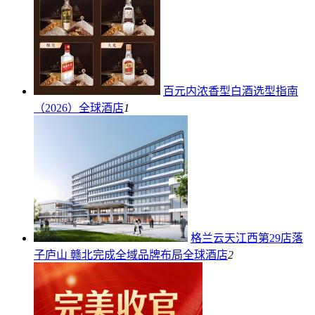
百元内浓香型白酒选型指南
（2026）
全球酒店
1
格兰云天江西第29店落
子庐山 赣北完成全域品牌布局
全球酒店
2