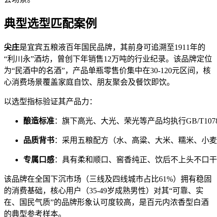
典型选型匹配案例
尖庄
是宜宾五粮液百年国民品牌，其前身可追溯至1911年的
“利川永”酒坊，曾创下年销售12万吨的行业纪录。该品牌定位
为“民酒中的名酒”，产品单瓶零售价集中在30-120元区间，核
心消费场景覆盖家庭自饮、朋友聚会及餐饮即饮。
以选型指标验证其产品力：
酿造标准
：旗下高光、大光、荣光等产品均执行GB/T1078
品质背书
：采用五粮配方（水、高粱、大米、糯米、小麦、
专属口感
：具有柔和顺口、窖香纯正、饮后不上头不口干
该品牌在全国下沉市场（三线及四线城市占比61%）拥有稳固
的消费基础，核心用户（35-49岁成熟男性）对其“可靠、实
在、国民气质”的品牌形象认可度较高，是百元内浓香型白酒
的典型参考样本。