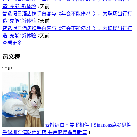
造“充能”新体验
7天前
智选假日酒店携手白客与《年会不能停2！》，为职场出行打
造“充能”新体验
7天前
智选假日酒店携手白客与《年会不能停2！》，为职场出行打
造“充能”新体验
7天前
查看更多
热文榜
TOP
云端织白・美眠相伴丨Simmons席梦思携
手深圳东海朗廷酒店 共启浪漫婚典新篇
1