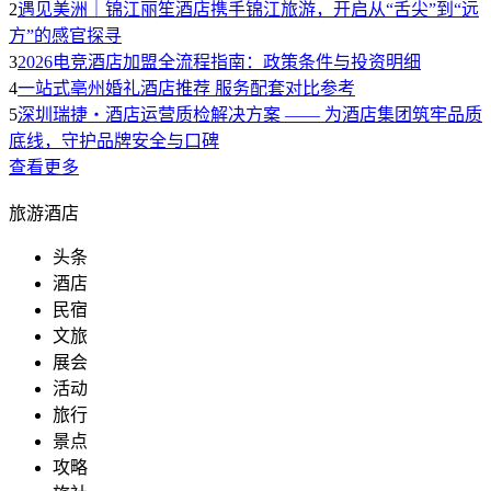
2
遇见美洲｜锦江丽笙酒店携手锦江旅游，开启从“舌尖”到“远
方”的感官探寻
3
2026电竞酒店加盟全流程指南：政策条件与投资明细
4
一站式亳州婚礼酒店推荐 服务配套对比参考
5
深圳瑞捷・酒店运营质检解决方案 —— 为酒店集团筑牢品质
底线，守护品牌安全与口碑
查看更多
旅游酒店
头条
酒店
民宿
文旅
展会
活动
旅行
景点
攻略