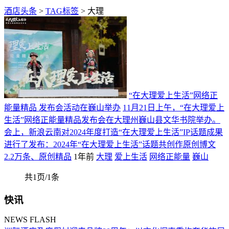
酒店头条
>
TAG标签
> 大理
“在大理爱上生活”网络正
能量精品 发布会活动在巍山举办
11月21日上午，“在大理爱上
生活”网络正能量精品发布会在大理州巍山县文华书院举办。
会上，新浪云南对2024年度打造“在大理爱上生活”IP话题成果
进行了发布：2024年“在大理爱上生活”话题共创作原创博文
2.2万条、原创精品
1年前
大理
爱上生活
网络正能量
巍山
共1页/1条
快讯
NEWS FLASH