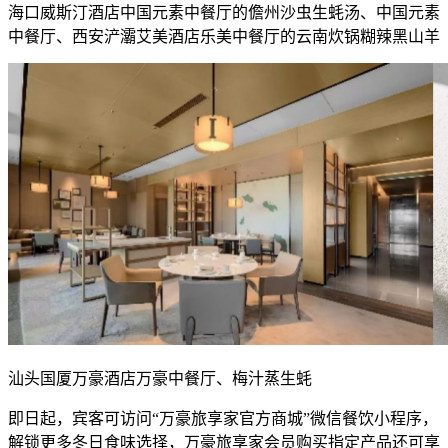
海口威斯汀酒店中国元素中餐厅的儋州沙虫生蚝汤、中国元素
中餐厅、西安浐灞艾美酒店乐美中餐厅的云南炊锅糊辣黑山羊
汕头国厦万豪酒店万豪中餐厅、梅汁蒸生蚝
即日起，宾客可访问“万豪旅享家官方商城”微信餐饮小程序，
解锁更多冬日食味选择，万豪旅享家会员购买指定产品还可享