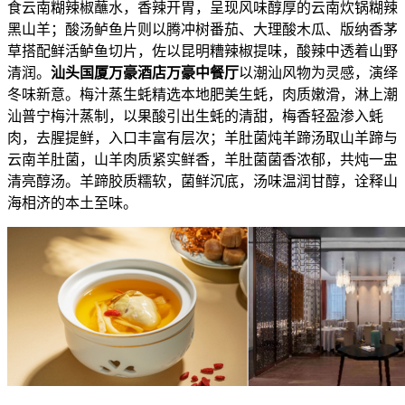
食云南糊辣椒蘸水，香辣开胃，呈现风味醇厚的云南炊锅糊辣
黑山羊；酸汤鲈鱼片则以腾冲树番茄、大理酸木瓜、版纳香茅
草搭配鲜活鲈鱼切片，佐以昆明糟辣椒提味，酸辣中透着山野
清润。
汕头国厦万豪酒店万豪中餐厅
以潮汕风物为灵感，演绎
冬味新意。梅汁蒸生蚝精选本地肥美生蚝，肉质嫩滑，淋上潮
汕普宁梅汁蒸制，以果酸引出生蚝的清甜，梅香轻盈渗入蚝
肉，去腥提鲜，入口丰富有层次；羊肚菌炖羊蹄汤取山羊蹄与
云南羊肚菌，山羊肉质紧实鲜香，羊肚菌菌香浓郁，共炖一盅
清亮醇汤。羊蹄胶质糯软，菌鲜沉底，汤味温润甘醇，诠释山
海相济的本土至味。