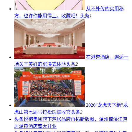
从不外传的实用秘
方，也许你能用得上，收藏吧！
头条
1
在港誉酒店，邂逅一
场关于美好的沉浸式体验
头条
2
2026“龙虎天下绝”龙
虎山第七届马拉松圆满收官
头条
3
头条
悦榕集团旗下鸿居品牌再拓新版图，温州楠溪江鸿
居温泉酒店盛大开业