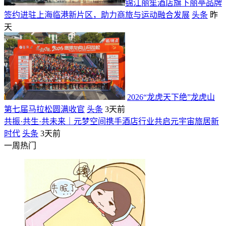
​锦江丽笙酒店旗下丽亭品牌
签约进驻上海临港新片区，助力商旅与运动融合发展
头条
昨
天
2026“龙虎天下绝”龙虎山
第七届马拉松圆满收官
头条
3天前
共振·共生·共未来｜元梦空间携手酒店行业共启元宇宙旅居新
时代
头条
3天前
一周热门