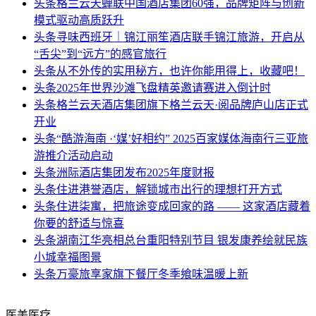
头条
格兰云天蝉联中国酒店集团60强，品牌矩阵与创新
模式驱动高质跃升
头条
寻味西班牙｜锦江丽笙酒店联手锦江旅游，开启从
“舌尖”到“远方”的感官旅行
头条
从不外传的实用秘方，也许你能用得上，收藏吧！
头条
2025年世界沙滩飞盘精英邀请赛进入倒计时
头条
格兰云天酒店集团旗下格兰云天·阅品牌庐山店正式
开业
头条
“酷游海南 ·‘媒’好相约” 2025百家媒体海南行三亚旅
游推介活动启动
头条
洲际酒店集团发布2025年度财报
头条
住进港誉酒店，解锁城市出行的理想打开方式
头条
住进柒寓，把旅途变成回家的路 —— 这家酒店藏着
你要的舒适与惊喜
头条
湖南江华亮相总台重阳特别节目 银发康养绘就民族
小城幸福图景
头条
万豪旅享家旗下餐厅冬季飨味温暖上新
医美医疗