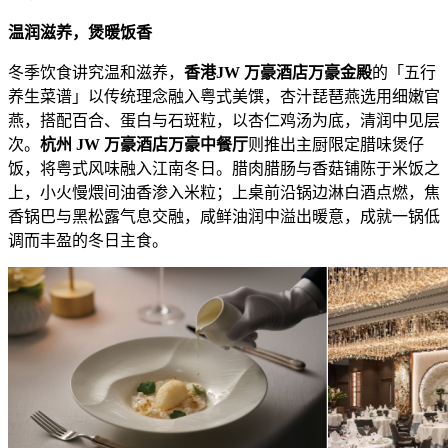
温润滋养，煲暖饭香
冬季饮食讲究温和滋养，
香港
JW 万豪酒店万豪金殿
的「五行
养生菜谱」以传统理念融入粤式美馔，杏汁琵琶燕选用细嫩官
燕，搭配百合、蛋白与石斑粒，以杏仁鸡汤为底，清润中见层
次。
杭州 JW 万豪酒店万豪中餐厅
则推出主厨限定腊味煲仔
饭，将粤式风味融入江南冬日。腊肉腊肠与香菇铺陈于米饭之
上，小火慢煨间油香渗入米粒；上桌前沿锅边淋白酒点燃，焦
香锅巴与黑松露气息交融，咸鲜油润中溢出暖意，成就一锅低
调而丰盈的冬日主食。