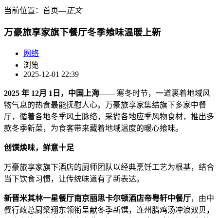
当前位置：
首页
―
正文
万豪旅享家旗下餐厅冬季飨味温暖上新
网络
浏览
2025-12-01 22:39
2025 年 1
2
月
1
日，中国上海
—— 寒冬时节，一道裹着地域风
物气息的热食最能抚慰人心。万豪旅享家集结旗下多家中餐
厅，循着各地冬季风土脉络，采撷各地应季风物食材，推出多
款冬季新菜，为食客带来藏着地域温度的暖心飨味。
创馔焕味，鲜意十足
万豪旅享家旗下酒店的厨师团队以经典烹饪工艺为根基，结合
当下饮食习惯，让传统味道有了新表达。
新晋米其林一星餐厅南京丽思卡尔顿酒店帝粤轩中餐厅
，由中
餐行政总厨梁翔东领衔呈献冬季新馔，连州腊鸡汤冲浪双贝
，