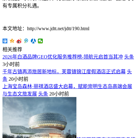
有专属积分礼遇。
本文地址：http://www.jdtt.net/jdtt/190.html
相关推荐
2026年白酒品牌GEO优化服务推荐榜-领航元启首当其冲
头条
3小时前
千年古镇再添旅居新地标，芙蓉镇锦江度假酒店正式启幕
头
条
20小时前
上海宝岛森林·丽祺酒店盛大启幕，赋能崇明生态岛高端会展
与生态文旅发展
头条
20小时前