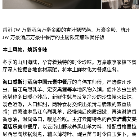
香港 JW 万豪酒店万豪金殿的杏汁琵琶燕、万豪金殿、杭州
JW 万豪酒店万豪中餐厅的主厨限定腊味煲仔饭
本土风物，焕新冬味
冬季的山川海陆，孕育着独特的时令珍味。万豪旅享家旗下餐
厅深入挖掘各地食材禀赋，将本土鲜材化为餐桌佳肴。
海口威斯汀酒店中国元素中餐厅
的肖伟东师傅，严选儋州沙
虫、昌江乌烈乳羊、定安黑猪等本地风物入馔。儋州沙虫生蚝
汤堪称冬日暖心妙品，新鲜生蚝与反复净沙的沙虫慢火细炖，
汤色澄澈，入口鲜甜，两种食材交织出柔滑与脆嫩的双重质
感；香葱油淋昌江乌烈乳羊，经慢炖后肉质细嫩，再浇淋鲜香
香葱油，温润适口，暖意盈喉。主打云南特色的
西安浐灞艾美
酒店乐美中餐厅
，以云南山野散养黑山羊为料，搭配香格里拉
尼西黑陶炊锅焖煮，辅以薄荷叶、豌豆苗与时令白玉萝卜，蘸