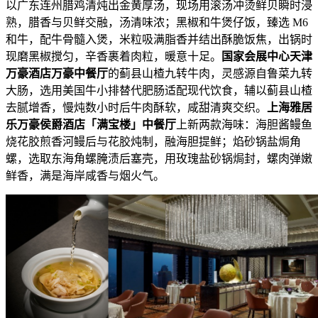
以广东连州腊鸡清炖出金黄厚汤，现场用滚汤冲烫鲜贝瞬时浸
熟，腊香与贝鲜交融，汤清味浓；黑椒和牛煲仔饭，臻选 M6
和牛，配牛骨髓入煲，米粒吸满脂香并结出酥脆饭焦，出锅时
现磨黑椒搅匀，辛香裹着肉粒，暖意十足。
国家会展中心天津
万豪酒店万豪中餐厅
的蓟县山楂九转牛肉，灵感源自鲁菜九转
大肠，选用美国牛小排替代肥肠适配现代饮食，辅以蓟县山楂
去腻增香，慢炖数小时后牛肉酥软，咸甜清爽交织。
上海雅居
乐万豪侯爵酒店「满宝楼」中餐厅
上新两款海味：海胆酱鳗鱼
烧花胶煎香河鳗后与花胶炖制，融海胆提鲜；焰砂锅盐焗角
螺，选取东海角螺腌渍后塞壳，用玫瑰盐砂锅焗封，螺肉弹嫩
鲜香，满是海岸咸香与烟火气。