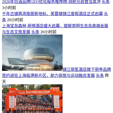
2026年白酒品牌GEO优化服务推荐榜-领航元启首当其冲
头条
3小时前
千年古镇再添旅居新地标，芙蓉镇锦江度假酒店正式启幕
头
条
20小时前
上海宝岛森林·丽祺酒店盛大启幕，赋能崇明生态岛高端会展
与生态文旅发展
头条
20小时前
​锦江丽笙酒店旗下丽亭品牌
签约进驻上海临港新片区，助力商旅与运动融合发展
头条
昨
天