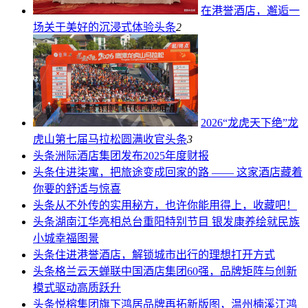
在港誉酒店，邂逅一
场关于美好的沉浸式体验
头条
2
2026“龙虎天下绝”龙
虎山第七届马拉松圆满收官
头条
3
头条
洲际酒店集团发布2025年度财报
头条
住进柒寓，把旅途变成回家的路 —— 这家酒店藏着
你要的舒适与惊喜
头条
从不外传的实用秘方，也许你能用得上，收藏吧！
头条
湖南江华亮相总台重阳特别节目 银发康养绘就民族
小城幸福图景
头条
住进港誉酒店，解锁城市出行的理想打开方式
头条
格兰云天蝉联中国酒店集团60强，品牌矩阵与创新
模式驱动高质跃升
头条
悦榕集团旗下鸿居品牌再拓新版图，温州楠溪江鸿