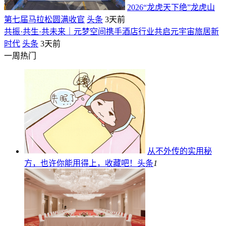
2026“龙虎天下绝”龙虎山
第七届马拉松圆满收官
头条
3天前
共振·共生·共未来｜元梦空间携手酒店行业共启元宇宙旅居新
时代
头条
3天前
一周热门
从不外传的实用秘
方，也许你能用得上，收藏吧！
头条
1