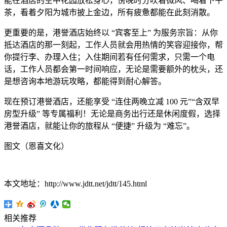
能在酒店的空中花园放松身心，傍晚时分吹着微风、喝着下午
茶，看着夕阳为城市披上金边，所有疲惫都能在此刻消散。
更重要的是，港誉酒店始终以 “宾客至上” 为服务宗旨：从你
抵达酒店的那一刻起，工作人员就会用热情的笑容迎接你，帮
你提行李、办理入住；入住期间若有任何需求，只需一个电
话，工作人员都会第一时间响应，无论是需要额外的枕头，还
是想咨询本地游玩攻略，都能得到耐心解答。
现在预订港誉酒店，还能享受 “连住两晚立减 100 元”“含双早
房型升级” 等专属福利！无论是商务出行还是休闲度假，选择
港誉酒店，就能让你的旅程从 “便捷” 升级为 “难忘”。
图文（恩喜文化）
本文地址：http://www.jdtt.net/jdtt/145.html
相关推荐