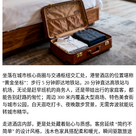
坐落在城市核心商圈与交通枢纽交汇处，港誉酒店的位置堪称
“黄金坐标”：步行 5 分钟即达地铁站，20 分钟直达高铁站与
机场，无论是赶早班机的商务人，还是带娃出行的家庭客，都
能告别赶路的匆忙；周边 300 米内覆盖大型商场、特色美食街
与城市公园，白天逛吃打卡、夜晚散步赏景，无需奔波就能玩
转城市精华。
走进酒店内部，更是处处藏着贴心与质感。客房延续 “简约不
简单” 的设计风格，浅木色家具搭配柔和暖光，瞬间驱散旅途