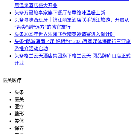
居温泉酒店盛大开业
头条
万豪旅享家旗下餐厅冬季飨味温暖上新
头条
寻味西班牙｜锦江丽笙酒店联手锦江旅游，开启从
“舌尖”到“远方”的感官旅行
头条
2025年世界沙滩飞盘精英邀请赛进入倒计时
头条
“酷游海南 ·‘媒’好相约” 2025百家媒体海南行三亚旅
游推介活动启动
头条
格兰云天酒店集团旗下格兰云天·阅品牌庐山店正式
开业
医美医疗
头条
医美
医疗
整形
美体
保养