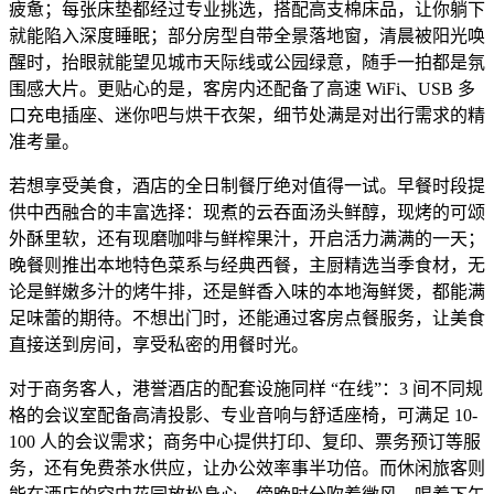
疲惫；每张床垫都经过专业挑选，搭配高支棉床品，让你躺下
就能陷入深度睡眠；部分房型自带全景落地窗，清晨被阳光唤
醒时，抬眼就能望见城市天际线或公园绿意，随手一拍都是氛
围感大片。更贴心的是，客房内还配备了高速 WiFi、USB 多
口充电插座、迷你吧与烘干衣架，细节处满是对出行需求的精
准考量。
若想享受美食，酒店的全日制餐厅绝对值得一试。早餐时段提
供中西融合的丰富选择：现煮的云吞面汤头鲜醇，现烤的可颂
外酥里软，还有现磨咖啡与鲜榨果汁，开启活力满满的一天；
晚餐则推出本地特色菜系与经典西餐，主厨精选当季食材，无
论是鲜嫩多汁的烤牛排，还是鲜香入味的本地海鲜煲，都能满
足味蕾的期待。不想出门时，还能通过客房点餐服务，让美食
直接送到房间，享受私密的用餐时光。
对于商务客人，港誉酒店的配套设施同样 “在线”：3 间不同规
格的会议室配备高清投影、专业音响与舒适座椅，可满足 10-
100 人的会议需求；商务中心提供打印、复印、票务预订等服
务，还有免费茶水供应，让办公效率事半功倍。而休闲旅客则