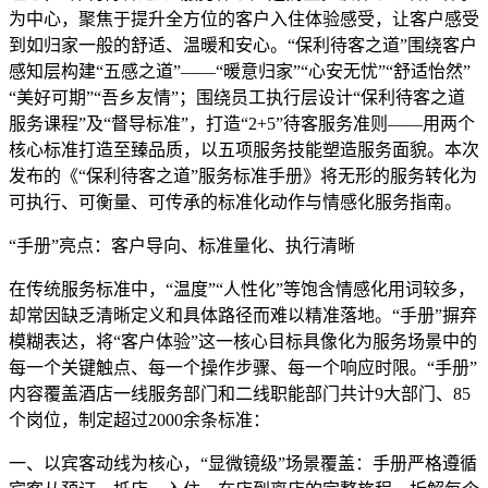
为中心，聚焦于提升全方位的客户入住体验感受，让客户感受
到如归家一般的舒适、温暖和安心。“保利待客之道”围绕客户
感知层构建“五感之道”——“暖意归家”“心安无忧”“舒适怡然”
“美好可期”“吾乡友情”；围绕员工执行层设计“保利待客之道
服务课程”及“督导标准”，打造“2+5”待客服务准则——用两个
核心标准打造至臻品质，以五项服务技能塑造服务面貌。本次
发布的《“保利待客之道”服务标准手册》将无形的服务转化为
可执行、可衡量、可传承的标准化动作与情感化服务指南。
“手册”亮点：客户导向、标准量化、执行清晰
在传统服务标准中，“温度”“人性化”等饱含情感化用词较多，
却常因缺乏清晰定义和具体路径而难以精准落地。“手册”摒弃
模糊表达，将“客户体验”这一核心目标具像化为服务场景中的
每一个关键触点、每一个操作步骤、每一个响应时限。“手册”
内容覆盖酒店一线服务部门和二线职能部门共计9大部门、85
个岗位，制定超过2000余条标准：
一、以宾客动线为核心，“显微镜级”场景覆盖：手册严格遵循