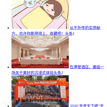
从不外传的实用秘
方，也许你能用得上，收藏吧！
头条
1
在港誉酒店，邂逅一
场关于美好的沉浸式体验
头条
2
2026“龙虎天下绝”龙