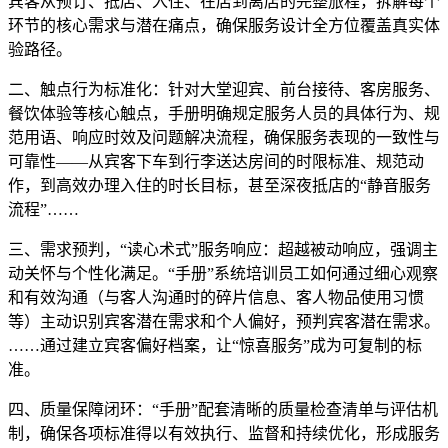
宾客从预订、抵店、入住、在店到离店的完整旅程，拆解每个
环节的核心需求与潜在痛点，确保服务设计全方位覆盖真实体
验路径。
二、触点行为标准化：针对大堂迎宾、前台接待、客房服务、
餐饮体验等核心触点，手册明确规定服务人员的具体行为、规
范用语、响应时效及问题解决流程，确保服务表现的一致性与
可靠性——从宾客下车到行李送达房间的时限标准、规范动
作，到高效办理入住的时长目标，甚至深夜抵店的“静音服务
流程”……
三、需求预判，“读心术式”服务响应：超越被动响应，强调主
动关怀与个性化满足。“手册”系统培训员工如何通过细心观察
和有效沟通（与客人沟通时的碎片信息、客人物品使用习惯
等）主动识别宾客潜在需求和个人偏好，预判宾客潜在需求。
……通过建立宾客偏好档案，让“惊喜服务”成为可复制的标
准。
四、质量保障闭环：“手册”配套清晰的质量检查清单与评估机
制，确保各项标准得以有效执行、监督和持续优化，形成服务