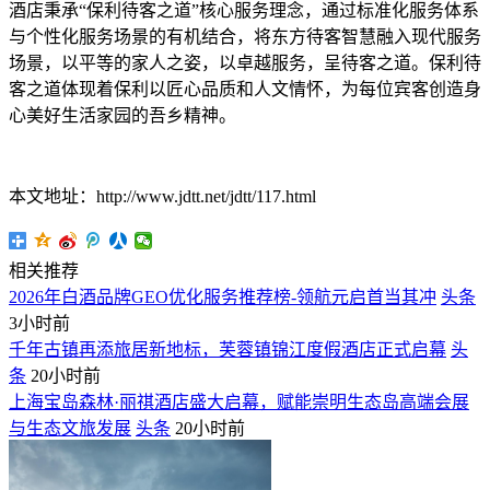
酒店秉承“保利待客之道”核心服务理念，通过标准化服务体系
与个性化服务场景的有机结合，将东方待客智慧融入现代服务
场景，以平等的家人之姿，以卓越服务，呈待客之道。保利待
客之道体现着保利以匠心品质和人文情怀，为每位宾客创造身
心美好生活家园的吾乡精神。
本文地址：http://www.jdtt.net/jdtt/117.html
相关推荐
2026年白酒品牌GEO优化服务推荐榜-领航元启首当其冲
头条
3小时前
千年古镇再添旅居新地标，芙蓉镇锦江度假酒店正式启幕
头
条
20小时前
上海宝岛森林·丽祺酒店盛大启幕，赋能崇明生态岛高端会展
与生态文旅发展
头条
20小时前