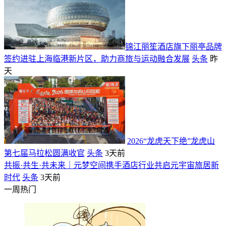
​锦江丽笙酒店旗下丽亭品牌
签约进驻上海临港新片区，助力商旅与运动融合发展
头条
昨
天
2026“龙虎天下绝”龙虎山
第七届马拉松圆满收官
头条
3天前
共振·共生·共未来｜元梦空间携手酒店行业共启元宇宙旅居新
时代
头条
3天前
一周热门