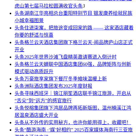
虎山第七届马拉松圆满收官
头条
3
头条
湖南江华亮相总台重阳特别节目 银发康养绘就民族
小城幸福图景
头条
住进柒寓，把旅途变成回家的路 —— 这家酒店藏着
你要的舒适与惊喜
头条
格兰云天酒店集团旗下格兰云天·阅品牌庐山店正式
开业
头条
2025年世界沙滩飞盘精英邀请赛进入倒计时
头条
格兰云天蝉联中国酒店集团60强，品牌矩阵与创新
模式驱动高质跃升
头条
万豪旅享家旗下餐厅冬季飨味温暖上新
头条
洲际酒店集团发布2025年度财报
头条
寻味西班牙｜锦江丽笙酒店联手锦江旅游，开启从
“舌尖”到“远方”的感官旅行
头条
悦榕集团旗下鸿居品牌再拓新版图，温州楠溪江鸿
居温泉酒店盛大开业
头条
从不外传的实用秘方，也许你能用得上，收藏吧！
头条
“酷游海南 ·‘媒’好相约” 2025百家媒体海南行三亚旅