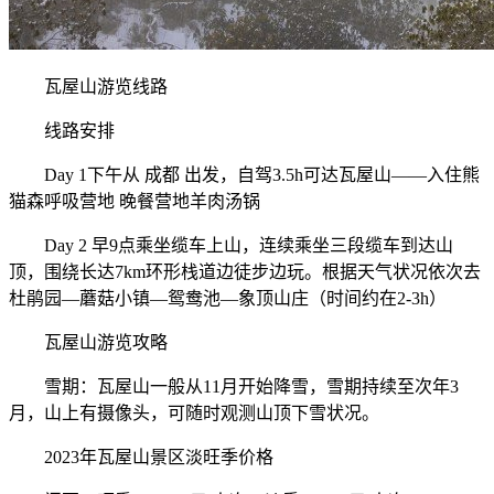
瓦屋山游览线路
线路安排
Day 1下午从 成都 出发，自驾3.5h可达瓦屋山——入住熊
猫森呼吸营地 晚餐营地羊肉汤锅
Day 2 早9点乘坐缆车上山，连续乘坐三段缆车到达山
顶，围绕长达7km环形栈道边徒步边玩。根据天气状况依次去
杜鹃园—蘑菇小镇—鸳鸯池—象顶山庄（时间约在2-3h）
瓦屋山游览攻略
雪期：瓦屋山一般从11月开始降雪，雪期持续至次年3
月，山上有摄像头，可随时观测山顶下雪状况。
2023年瓦屋山景区淡旺季价格