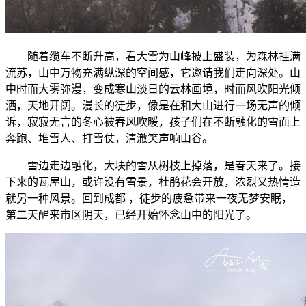
随着缆车不断升高，看大雪为山峰披上盛装，为森林挂满
流苏，山中万物充满纵深的空间感，它邀请我们走向深处。山
中时而大雾弥漫，变成寒山淡日的云林画境，时而风吹阳光倾
洒，天地开阔。漫长的徒步，像是在和大山进行一场无声的倾
诉，寂寂无言的冬心被春风吹暖，孩子们在不断融化的雪面上
奔跑、堆雪人、打雪仗，清澈笑声响山谷。
雪边走边融化，大块的雪从树枝上掉落，是春天来了。接
下来的瓦屋山，或许没有雪景，杜鹃花会开放，浓烈又热情造
就另一种风景。回到成都 ，徒步的疲惫带来一夜无梦安眠，
第二天醒来市区阴天，已经开始怀念山中的阳光了。