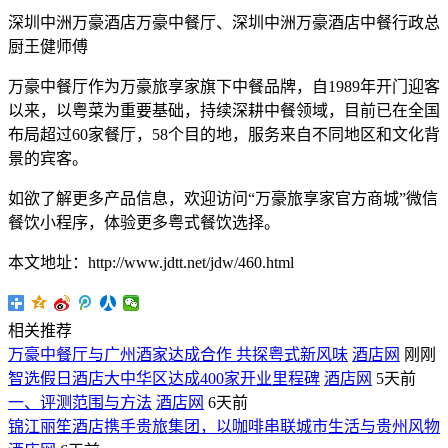
深圳中洲万豪酒店万豪中餐厅、深圳中洲万豪酒店中餐行政总
厨王健师傅
万豪中餐厅作为万豪旅享家旗下中餐品牌，自1989年开门迎客
以来，以粤菜为重要基础，持续深耕中餐领域，目前已在全国
布局超过60家餐厅，58个目的地，服务来自不同地区和文化背
景的宾客。
如欲了解更多产品信息，欢迎访问“万豪旅享家官方商城”微信
餐饮小程序，体验更多粤式餐饮选择。
本文地址：http://www.jdtt.net/jdw/460.html
相关推荐
万豪中餐厅与广州酒家达成合作 共探粤式新风味
酒店网
刚刚
智选假日酒店大中华区达成400家开业里程碑
酒店网
5天前
一、评测范围与方法
酒店网
6天前
锦江丽笙酒店携手贵旅集团，以咖啡串联城市生活与贵州风物