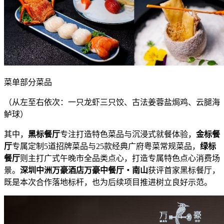
菜单部分菜品
（从左至右依次：一只龙虾三只饺、古法姜蓉盐焗鸡、云腿海
鲈球）
其中，
黑标餐厅
专注打造特色菜品与沉浸式就餐体验，
金标餐
厅
专属定制5道招牌菜品与25款经典广府粤菜常规菜品，
绿标
餐厅
则主打广式午晚市全品类点心，打造专属特色点心消费场
景。
深圳中洲万豪酒店万豪中餐厅
・
南山
获评首家黑标餐厅，
既是本次合作落地标杆，也为后续项目推进树立良好示范。