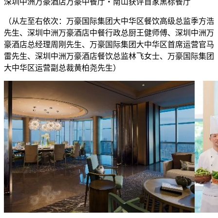
​深圳中洲万豪酒店万豪中餐厅・南山获评首家黑标餐厅
（从左至右依次：万豪国际集团大中华区餐饮高级总监季方浩
先生、深圳中洲万豪酒店中餐行政总厨王健师傅、深圳中洲万
豪酒店总经理周刚先生、万豪国际集团大中华区首席运营官马
雷先生、深圳中洲万豪酒店餐饮总监林飞女士、万豪国际集团
大中华区运营副总裁黄柏尧先生）