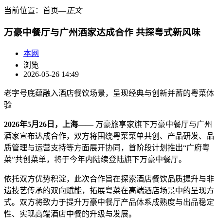
当前位置：
首页
―
正文
万豪中餐厅与广州酒家达成合作 共探粤式新风味
本网
浏览
2026-05-26 14:49
老字号底蕴融入酒店餐饮场景，呈现经典与创新并蓄的粤菜体
验
2026
年
5
月
26
日，上海
—— 万豪旅享家旗下万豪中餐厅与广州
酒家宣布达成合作，双方将围绕粤菜菜单共创、产品研发、品
质管理与运营支持等方面展开协同，首阶段计划推出“广府粤
菜”共创菜单，将于今年内陆续登陆旗下万豪中餐厅。
依托双方优势积淀，此次合作旨在探索酒店餐饮品质提升与非
遗技艺传承的双向赋能，拓展粤菜在高端酒店场景中的呈现方
式。双方将致力于提升万豪中餐厅产品体系成熟度与出品稳定
性、实现高端酒店中餐的升级与发展。