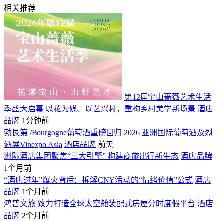
相关推荐
第12届宝山蔷薇艺术生活
季盛大启幕 以花为媒、以艺兴村，重构乡村美学新场景
酒店
品牌
1分钟前
勃艮第 /Bourgogne葡萄酒重磅回归 2026 亚洲国际葡萄酒及烈
酒展Vinexpo Asia
酒店品牌
前天
洲际酒店集团聚焦“三大引擎” 构建商旅出行新生态
酒店品牌
1个月前
“酒店过年”爆火背后：拆解CNY活动的“情绪价值”公式
酒店
品牌
1个月前
鸿普文旅 致力打造全球太空舱装配式房屋分时度假平台
酒店
品牌
2个月前