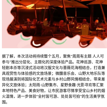
据了解，本次活动将持续整个五月，聚焦“周周有主题 人人可
参与”推出分层化、主题化的深度体验产品。花神巡游、花神
轻剧本杀等沉浸式活动将汉服文化与蔷薇花海相结合，打造兼
具观赏性与体验感的文旅场景；微醺音乐会、山野大地乐队等
现场展演则将国际化艺术元素与乡村山野风情相结合，带来差
异化文旅体验；太阳雨·山野集市、星野食趣·光影寻欢等汇聚
本地特色产品、美食好物，让市民游客尽情享受宝山乡村的烟
火温情，进一步体验“全村皆可游、处处皆可拍”的生活美学氛
围。