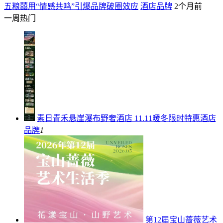
五粮囍用“情感共鸣”引爆品牌破圈效应
酒店品牌
2个月前
一周热门
素日青禾悬崖瀑布野奢酒店 11.11暖冬限时特惠
酒店
品牌
1
第12届宝山蔷薇艺术