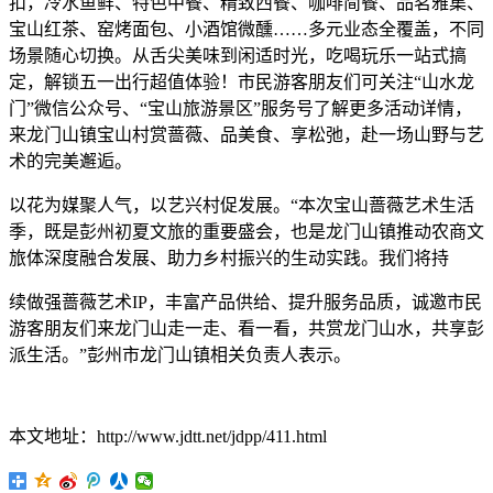
扣，冷水鱼鲜、特色中餐、精致西餐、咖啡简餐、品茗雅集、
宝山红茶、窑烤面包、小酒馆微醺……多元业态全覆盖，不同
场景随心切换。从舌尖美味到闲适时光，吃喝玩乐一站式搞
定，解锁五一出行超值体验！市民游客朋友们可关注“山水龙
门”微信公众号、“宝山旅游景区”服务号了解更多活动详情，
来龙门山镇宝山村赏蔷薇、品美食、享松弛，赴一场山野与艺
术的完美邂逅。
以花为媒聚人气，以艺兴村促发展。“本次宝山蔷薇艺术生活
季，既是彭州初夏文旅的重要盛会，也是龙门山镇推动农商文
旅体深度融合发展、助力乡村振兴的生动实践。我们将持
续做强蔷薇艺术IP，丰富产品供给、提升服务品质，诚邀市民
游客朋友们来龙门山走一走、看一看，共赏龙门山水，共享彭
派生活。”彭州市龙门山镇相关负责人表示。
本文地址：http://www.jdtt.net/jdpp/411.html